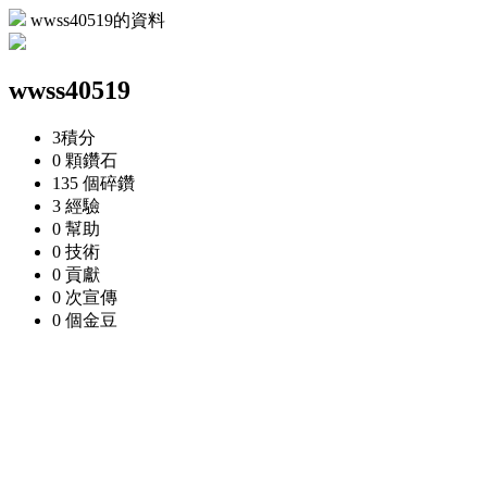
wwss40519的資料
wwss40519
3
積分
0 顆
鑽石
135 個
碎鑽
3
經驗
0
幫助
0
技術
0
貢獻
0 次
宣傳
0 個
金豆