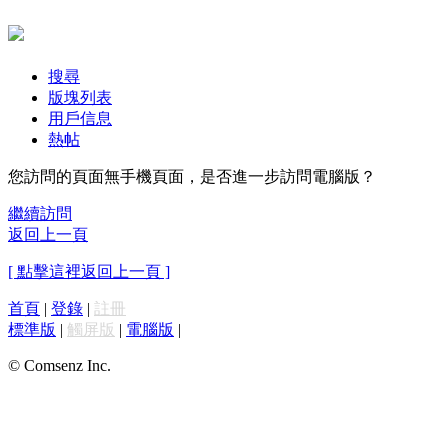
搜尋
版塊列表
用戶信息
熱帖
您訪問的頁面無手機頁面，是否進一步訪問電腦版？
繼續訪問
返回上一頁
[ 點擊這裡返回上一頁 ]
首頁
|
登錄
|
註冊
標準版
|
觸屏版
|
電腦版
|
© Comsenz Inc.