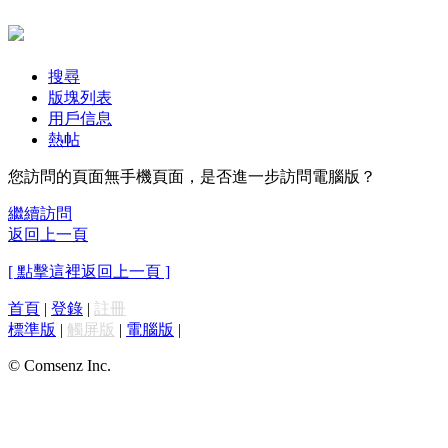
搜尋
版塊列表
用戶信息
熱帖
您訪問的頁面無手機頁面，是否進一步訪問電腦版？
繼續訪問
返回上一頁
[ 點擊這裡返回上一頁 ]
首頁
|
登錄
|
註冊
標準版
|
觸屏版
|
電腦版
|
© Comsenz Inc.