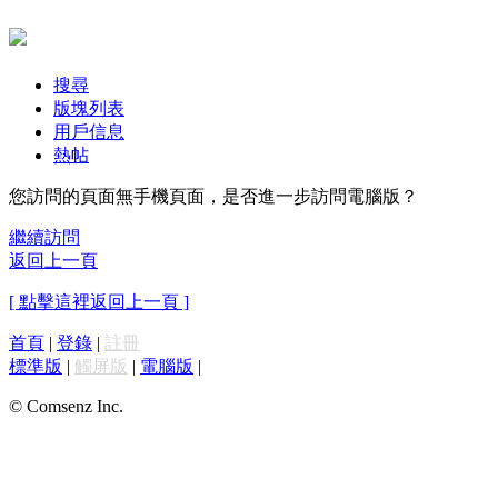
搜尋
版塊列表
用戶信息
熱帖
您訪問的頁面無手機頁面，是否進一步訪問電腦版？
繼續訪問
返回上一頁
[ 點擊這裡返回上一頁 ]
首頁
|
登錄
|
註冊
標準版
|
觸屏版
|
電腦版
|
© Comsenz Inc.