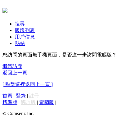
搜尋
版塊列表
用戶信息
熱帖
您訪問的頁面無手機頁面，是否進一步訪問電腦版？
繼續訪問
返回上一頁
[ 點擊這裡返回上一頁 ]
首頁
|
登錄
|
註冊
標準版
|
觸屏版
|
電腦版
|
© Comsenz Inc.