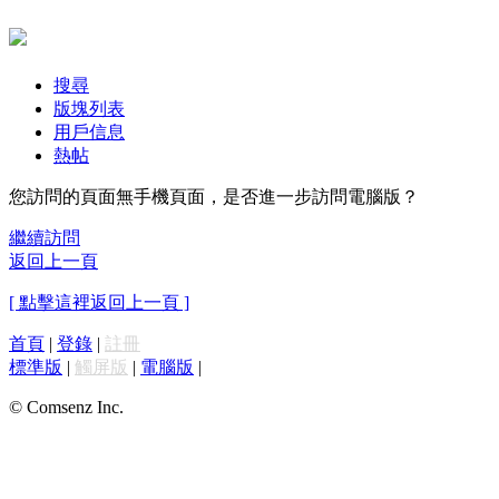
搜尋
版塊列表
用戶信息
熱帖
您訪問的頁面無手機頁面，是否進一步訪問電腦版？
繼續訪問
返回上一頁
[ 點擊這裡返回上一頁 ]
首頁
|
登錄
|
註冊
標準版
|
觸屏版
|
電腦版
|
© Comsenz Inc.