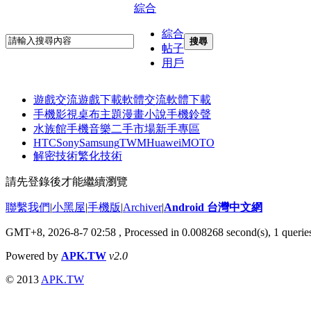
綜合
綜合
搜尋
帖子
用戶
遊戲交流
遊戲下載
軟體交流
軟體下載
手機影視
桌布主題
漫畫小說
手機鈴聲
水族館
手機音樂
二手市場
新手專區
HTC
Sony
Samsung
TWM
Huawei
MOTO
解密技術
繁化技術
請先登錄後才能繼續瀏覽
聯繫我們
|
小黑屋
|
手機版
|
Archiver
|
Android 台灣中文網
GMT+8, 2026-8-7 02:58
, Processed in 0.008268 second(s), 1 quer
Powered by
APK.TW
v2.0
© 2013
APK.TW