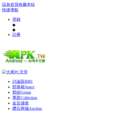
設為首頁
收藏本站
快捷導航
登錄
◆
◆
註冊
討論區
BBS
部落格
Space
群組
Group
專題
Collection
金豆儲值
鑽石商城
Auction