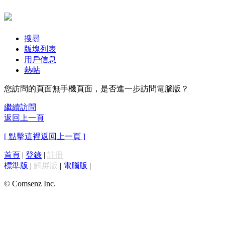
搜尋
版塊列表
用戶信息
熱帖
您訪問的頁面無手機頁面，是否進一步訪問電腦版？
繼續訪問
返回上一頁
[ 點擊這裡返回上一頁 ]
首頁
|
登錄
|
註冊
標準版
|
觸屏版
|
電腦版
|
© Comsenz Inc.