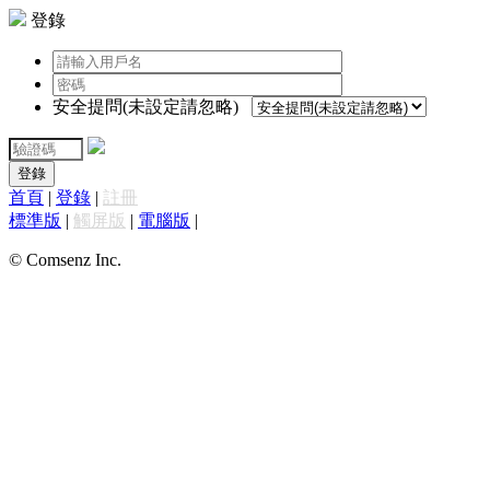
登錄
安全提問(未設定請忽略)
登錄
首頁
|
登錄
|
註冊
標準版
|
觸屏版
|
電腦版
|
© Comsenz Inc.