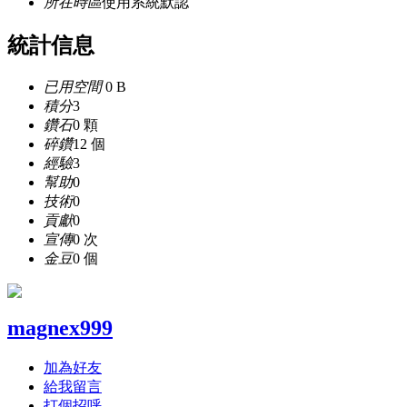
所在時區
使用系統默認
統計信息
已用空間
0 B
積分
3
鑽石
0 顆
碎鑽
12 個
經驗
3
幫助
0
技術
0
貢獻
0
宣傳
0 次
金豆
0 個
magnex999
加為好友
給我留言
打個招呼