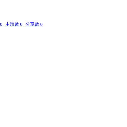
0
|
主題數 0
|
分享數 0