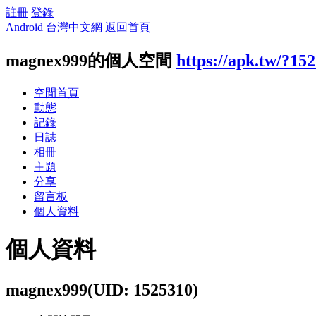
註冊
登錄
Android 台灣中文網
返回首頁
magnex999的個人空間
https://apk.tw/?15
空間首頁
動態
記錄
日誌
相冊
主題
分享
留言板
個人資料
個人資料
magnex999
(UID: 1525310)