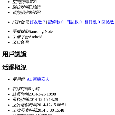
空間訪問量
21
郵箱狀態
已驗證
視頻認證
未認證
統計信息
好友數 2
|
記錄數 0
|
日誌數 0
|
相冊數 0
|
回帖數 
手機機型
Samsung Note
手機平台
Android
來自
台灣
用戶認證
活躍概況
用戶組
A1 新機器人
在線時間
6 小時
註冊時間
2014-3-26 18:08
最後訪問
2014-12-15 14:29
上次活動時間
2014-12-15 08:51
上次發表時間
2014-3-30 15:48