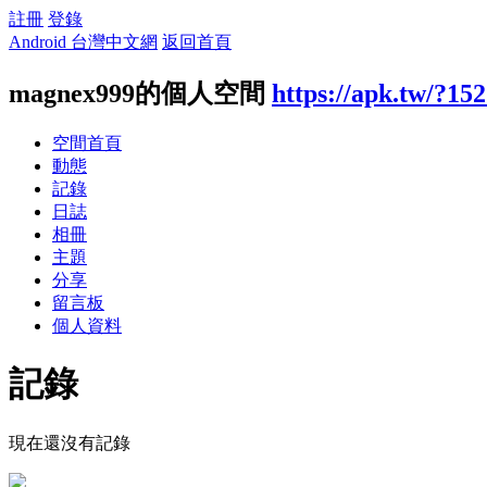
註冊
登錄
Android 台灣中文網
返回首頁
magnex999的個人空間
https://apk.tw/?15
空間首頁
動態
記錄
日誌
相冊
主題
分享
留言板
個人資料
記錄
現在還沒有記錄