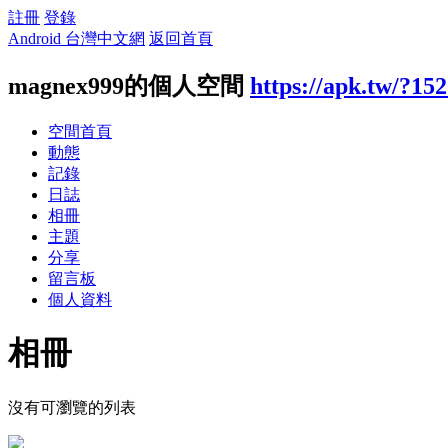
註冊
登錄
Android 台灣中文網
返回首頁
magnex999的個人空間
https://apk.tw/?15
空間首頁
動態
記錄
日誌
相冊
主題
分享
留言板
個人資料
相冊
沒有可瀏覽的列表