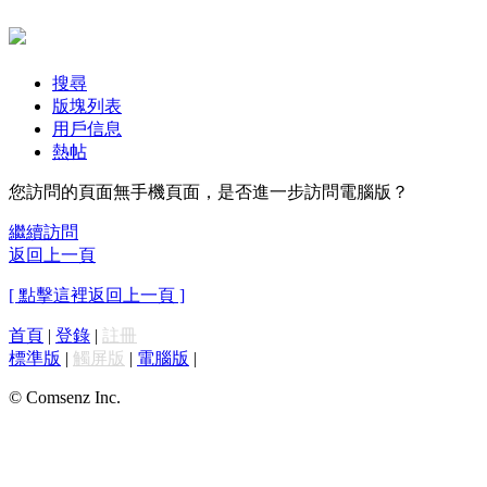
搜尋
版塊列表
用戶信息
熱帖
您訪問的頁面無手機頁面，是否進一步訪問電腦版？
繼續訪問
返回上一頁
[ 點擊這裡返回上一頁 ]
首頁
|
登錄
|
註冊
標準版
|
觸屏版
|
電腦版
|
© Comsenz Inc.