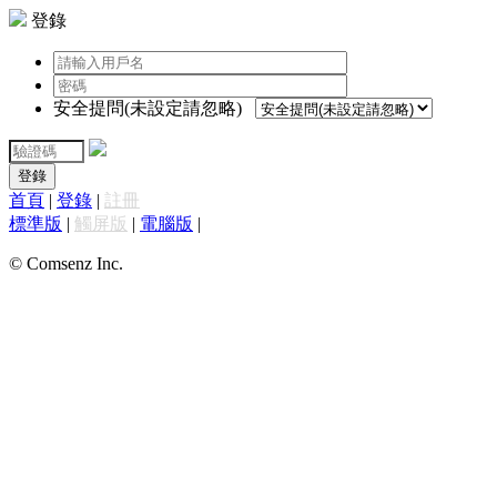
登錄
安全提問(未設定請忽略)
登錄
首頁
|
登錄
|
註冊
標準版
|
觸屏版
|
電腦版
|
© Comsenz Inc.