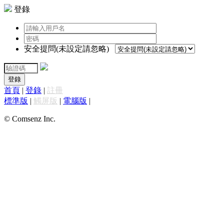
登錄
安全提問(未設定請忽略)
登錄
首頁
|
登錄
|
註冊
標準版
|
觸屏版
|
電腦版
|
© Comsenz Inc.