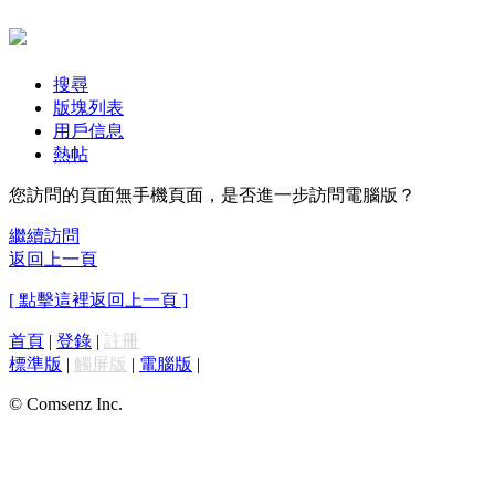
搜尋
版塊列表
用戶信息
熱帖
您訪問的頁面無手機頁面，是否進一步訪問電腦版？
繼續訪問
返回上一頁
[ 點擊這裡返回上一頁 ]
首頁
|
登錄
|
註冊
標準版
|
觸屏版
|
電腦版
|
© Comsenz Inc.