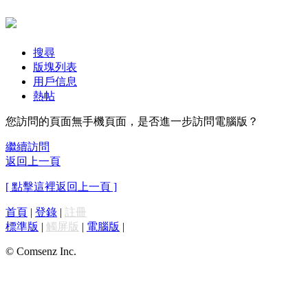
搜尋
版塊列表
用戶信息
熱帖
您訪問的頁面無手機頁面，是否進一步訪問電腦版？
繼續訪問
返回上一頁
[ 點擊這裡返回上一頁 ]
首頁
|
登錄
|
註冊
標準版
|
觸屏版
|
電腦版
|
© Comsenz Inc.