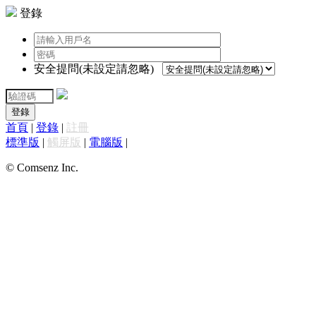
登錄
安全提問(未設定請忽略)
登錄
首頁
|
登錄
|
註冊
標準版
|
觸屏版
|
電腦版
|
© Comsenz Inc.