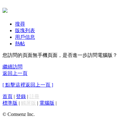
搜尋
版塊列表
用戶信息
熱帖
您訪問的頁面無手機頁面，是否進一步訪問電腦版？
繼續訪問
返回上一頁
[ 點擊這裡返回上一頁 ]
首頁
|
登錄
|
註冊
標準版
|
觸屏版
|
電腦版
|
© Comsenz Inc.