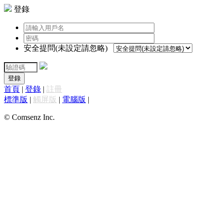
登錄
安全提問(未設定請忽略)
登錄
首頁
|
登錄
|
註冊
標準版
|
觸屏版
|
電腦版
|
© Comsenz Inc.