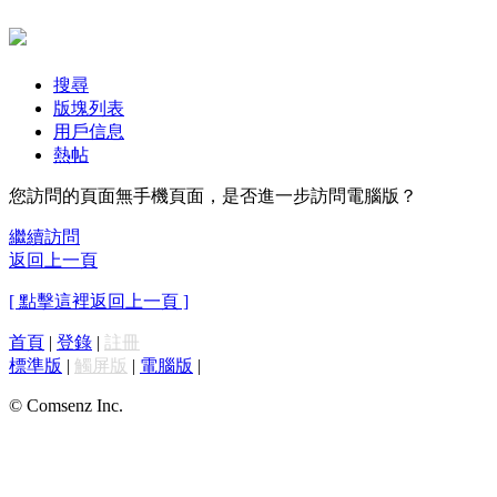
搜尋
版塊列表
用戶信息
熱帖
您訪問的頁面無手機頁面，是否進一步訪問電腦版？
繼續訪問
返回上一頁
[ 點擊這裡返回上一頁 ]
首頁
|
登錄
|
註冊
標準版
|
觸屏版
|
電腦版
|
© Comsenz Inc.