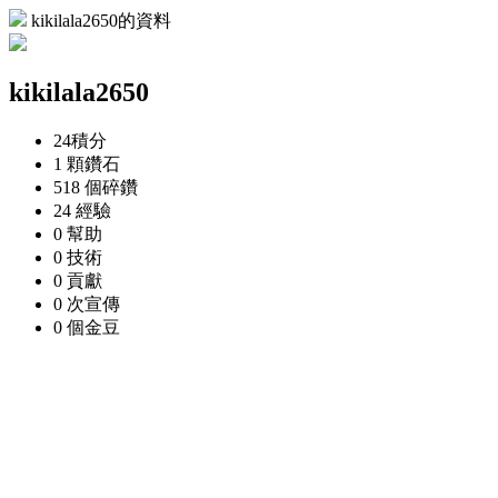
kikilala2650的資料
kikilala2650
24
積分
1 顆
鑽石
518 個
碎鑽
24
經驗
0
幫助
0
技術
0
貢獻
0 次
宣傳
0 個
金豆