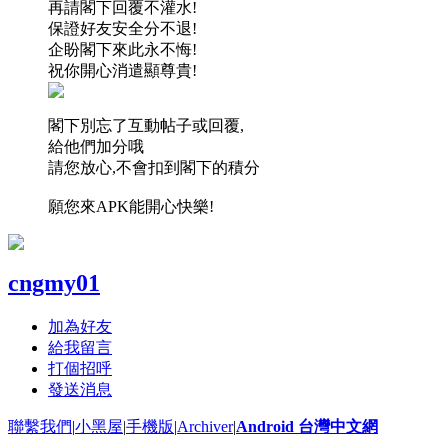
再請閣下回覆不灌水!
保證好友安全分不退!
企盼閣下來此永不悔!
祝你開心消遣顯尊貴!
閣下別忘了互動帖子或回覆,
給他們加分哦
請您放心,不會扣到閣下的積分
願您來APK能開心快樂!
cngmy01
加為好友
給我留言
打個招呼
發送消息
聯繫我們
|
小黑屋
|
手機版
|
Archiver
|
Android 台灣中文網