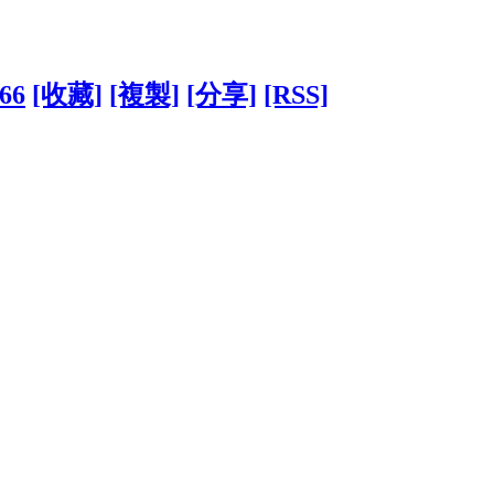
066
[收藏]
[複製]
[分享]
[RSS]