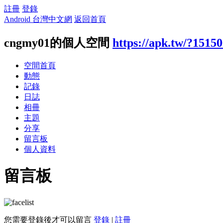
註冊
登錄
Android 台灣中文網
返回首頁
cngmy01的個人空間
https://apk.tw/?1515
空間首頁
動態
記錄
日誌
相冊
主題
分享
留言板
個人資料
留言板
您需要登錄後才可以留言
登錄
|
註冊