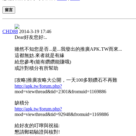
留言
CHD88
2014-3-19 17:46
Dear好友您好:..
雖然不知您是否...是...我發出的推廣APK.TW而來...
這都無妨.來者就是有緣
給您參考(能有鑽鑽能賺哦)
或許對積分有所幫助
[攻略]推廣攻略大公開，一天100多顆鑽石不再難
http://apk.tw/forum.php?
mod=viewthread&tid=2301&fromuid=1169886
缺積分
http://apk.tw/forum.php?
mod=viewthread&tid=92948&fromuid=1169886
給好友的叮嚀與祝福:
懇請郵箱驗證與核對!