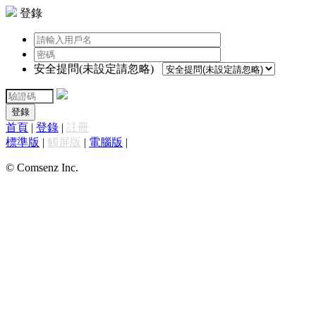
登錄
安全提問(未設定請忽略)
登錄
首頁
|
登錄
|
註冊
標準版
|
觸屏版
|
電腦版
|
© Comsenz Inc.