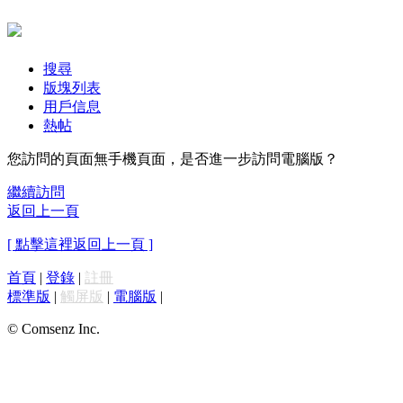
搜尋
版塊列表
用戶信息
熱帖
您訪問的頁面無手機頁面，是否進一步訪問電腦版？
繼續訪問
返回上一頁
[ 點擊這裡返回上一頁 ]
首頁
|
登錄
|
註冊
標準版
|
觸屏版
|
電腦版
|
© Comsenz Inc.