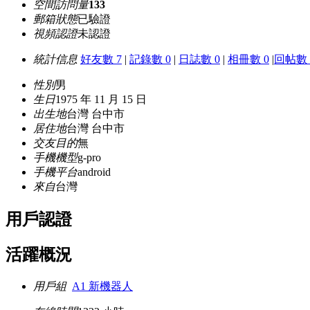
空間訪問量
133
郵箱狀態
已驗證
視頻認證
未認證
統計信息
好友數 7
|
記錄數 0
|
日誌數 0
|
相冊數 0
|
回帖數 
性別
男
生日
1975 年 11 月 15 日
出生地
台灣 台中市
居住地
台灣 台中市
交友目的
無
手機機型
g-pro
手機平台
android
來自
台灣
用戶認證
活躍概況
用戶組
A1 新機器人