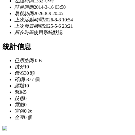
在線時間
1332 小時
註冊時間
2014-3-16 03:50
最後訪問
2026-8-9 20:45
上次活動時間
2026-8-8 10:54
上次發表時間
2025-5-6 23:21
所在時區
使用系統默認
統計信息
已用空間
0 B
積分
10
鑽石
30 顆
碎鑽
6377 個
經驗
10
幫助
5
技術
0
貢獻
0
宣傳
0 次
金豆
0 個