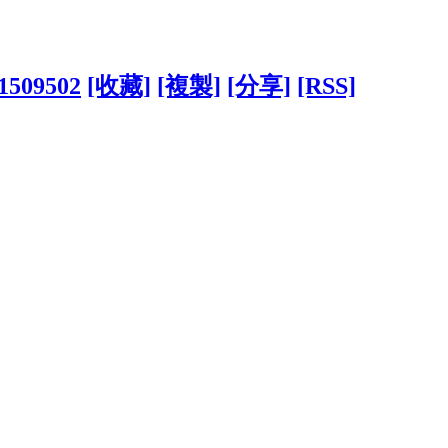
?1509502
[收藏]
[複製]
[分享]
[RSS]