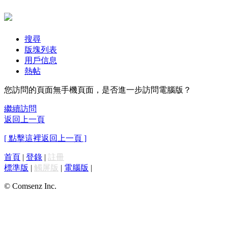
搜尋
版塊列表
用戶信息
熱帖
您訪問的頁面無手機頁面，是否進一步訪問電腦版？
繼續訪問
返回上一頁
[ 點擊這裡返回上一頁 ]
首頁
|
登錄
|
註冊
標準版
|
觸屏版
|
電腦版
|
© Comsenz Inc.