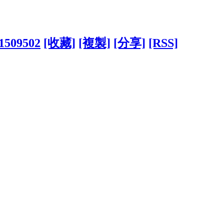
?1509502
[收藏]
[複製]
[分享]
[RSS]