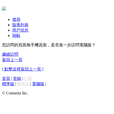
搜尋
版塊列表
用戶信息
熱帖
您訪問的頁面無手機頁面，是否進一步訪問電腦版？
繼續訪問
返回上一頁
[ 點擊這裡返回上一頁 ]
首頁
|
登錄
|
註冊
標準版
|
觸屏版
|
電腦版
|
© Comsenz Inc.