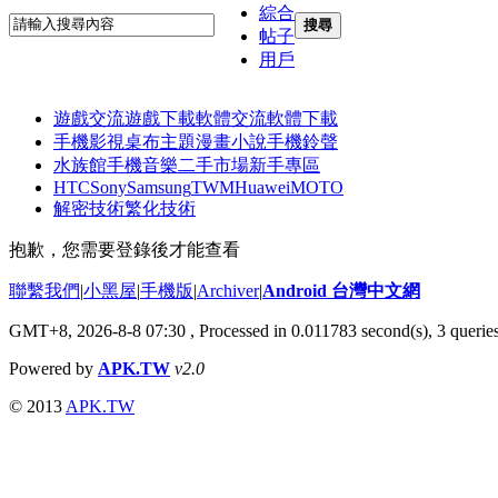
綜合
搜尋
帖子
用戶
遊戲交流
遊戲下載
軟體交流
軟體下載
手機影視
桌布主題
漫畫小說
手機鈴聲
水族館
手機音樂
二手市場
新手專區
HTC
Sony
Samsung
TWM
Huawei
MOTO
解密技術
繁化技術
抱歉，您需要登錄後才能查看
聯繫我們
|
小黑屋
|
手機版
|
Archiver
|
Android 台灣中文網
GMT+8, 2026-8-8 07:30
, Processed in 0.011783 second(s), 3 quer
Powered by
APK.TW
v2.0
© 2013
APK.TW