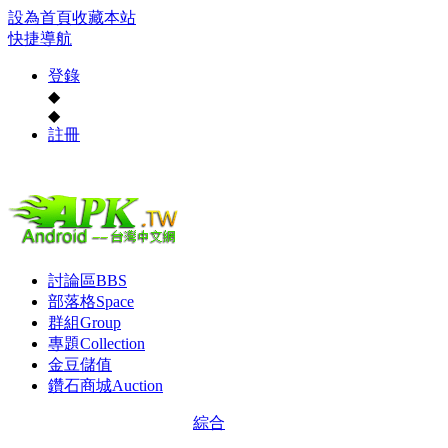
設為首頁
收藏本站
快捷導航
登錄
◆
◆
註冊
討論區
BBS
部落格
Space
群組
Group
專題
Collection
金豆儲值
鑽石商城
Auction
綜合