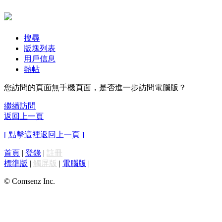
搜尋
版塊列表
用戶信息
熱帖
您訪問的頁面無手機頁面，是否進一步訪問電腦版？
繼續訪問
返回上一頁
[ 點擊這裡返回上一頁 ]
首頁
|
登錄
|
註冊
標準版
|
觸屏版
|
電腦版
|
© Comsenz Inc.