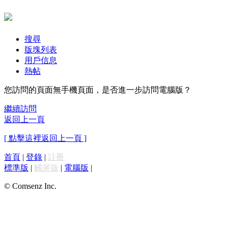
搜尋
版塊列表
用戶信息
熱帖
您訪問的頁面無手機頁面，是否進一步訪問電腦版？
繼續訪問
返回上一頁
[ 點擊這裡返回上一頁 ]
首頁
|
登錄
|
註冊
標準版
|
觸屏版
|
電腦版
|
© Comsenz Inc.