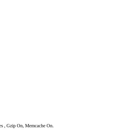
ries , Gzip On, Memcache On.