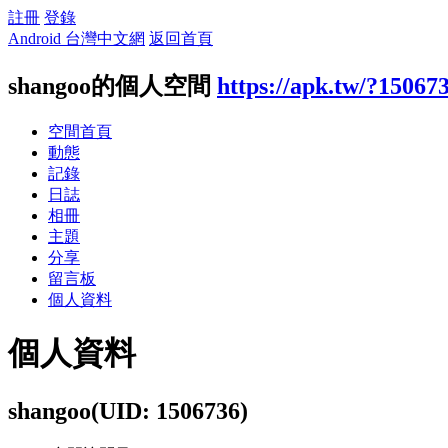
註冊
登錄
Android 台灣中文網
返回首頁
shangoo的個人空間
https://apk.tw/?15067
空間首頁
動態
記錄
日誌
相冊
主題
分享
留言板
個人資料
個人資料
shangoo
(UID: 1506736)