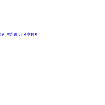
 9
|
主題數 0
|
分享數 0