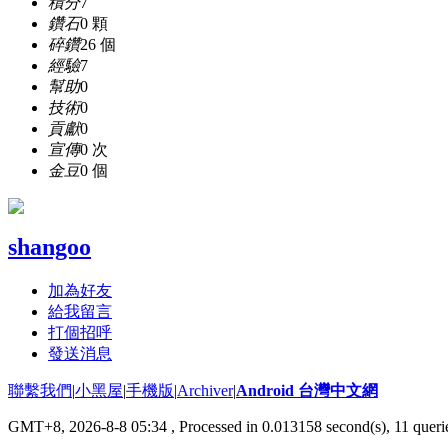
積分
7
鑽石
0 顆
碎鑽
26 個
經驗
7
幫助
0
技術
0
貢獻
0
宣傳
0 次
金豆
0 個
shangoo
加為好友
給我留言
打個招呼
發送消息
聯繫我們
|
小黑屋
|
手機版
|
Archiver
|
Android 台灣中文網
GMT+8, 2026-8-8 05:34
, Processed in 0.013158 second(s), 11 que