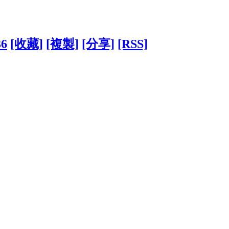
36
[收藏]
[複製]
[分享]
[RSS]