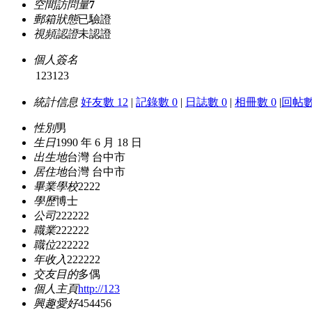
空間訪問量
7
郵箱狀態
已驗證
視頻認證
未認證
個人簽名
123123
統計信息
好友數 12
|
記錄數 0
|
日誌數 0
|
相冊數 0
|
回帖數
性別
男
生日
1990 年 6 月 18 日
出生地
台灣 台中市
居住地
台灣 台中市
畢業學校
2222
學歷
博士
公司
222222
職業
222222
職位
222222
年收入
222222
交友目的
多偶
個人主頁
http://123
興趣愛好
454456