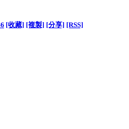
36
[收藏]
[複製]
[分享]
[RSS]