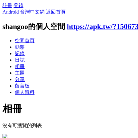
註冊
登錄
Android 台灣中文網
返回首頁
shangoo的個人空間
https://apk.tw/?15067
空間首頁
動態
記錄
日誌
相冊
主題
分享
留言板
個人資料
相冊
沒有可瀏覽的列表