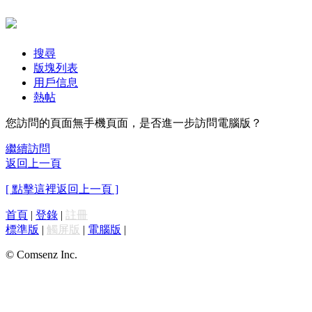
搜尋
版塊列表
用戶信息
熱帖
您訪問的頁面無手機頁面，是否進一步訪問電腦版？
繼續訪問
返回上一頁
[ 點擊這裡返回上一頁 ]
首頁
|
登錄
|
註冊
標準版
|
觸屏版
|
電腦版
|
© Comsenz Inc.