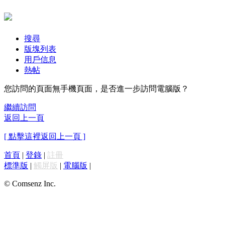
搜尋
版塊列表
用戶信息
熱帖
您訪問的頁面無手機頁面，是否進一步訪問電腦版？
繼續訪問
返回上一頁
[ 點擊這裡返回上一頁 ]
首頁
|
登錄
|
註冊
標準版
|
觸屏版
|
電腦版
|
© Comsenz Inc.