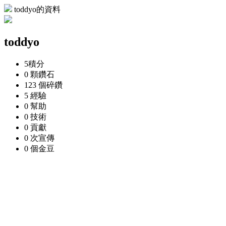
toddyo的資料
toddyo
5
積分
0 顆
鑽石
123 個
碎鑽
5
經驗
0
幫助
0
技術
0
貢獻
0 次
宣傳
0 個
金豆