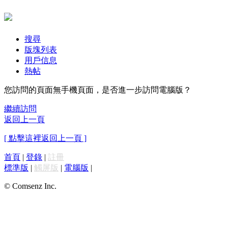
搜尋
版塊列表
用戶信息
熱帖
您訪問的頁面無手機頁面，是否進一步訪問電腦版？
繼續訪問
返回上一頁
[ 點擊這裡返回上一頁 ]
首頁
|
登錄
|
註冊
標準版
|
觸屏版
|
電腦版
|
© Comsenz Inc.