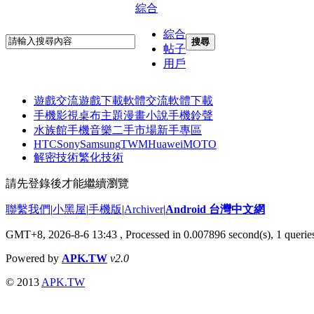
綜合
綜合
搜尋
帖子
用戶
遊戲交流
遊戲下載
軟體交流
軟體下載
手機影視
桌布主題
漫畫小說
手機鈴聲
水族館
手機音樂
二手市場
新手專區
HTC
Sony
Samsung
TWM
Huawei
MOTO
解密技術
繁化技術
請先登錄後才能繼續瀏覽
聯繫我們
|
小黑屋
|
手機版
|
Archiver
|
Android 台灣中文網
GMT+8, 2026-8-6 13:43
, Processed in 0.007896 second(s), 1 quer
Powered by
APK.TW
v2.0
© 2013
APK.TW