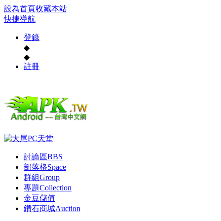
設為首頁
收藏本站
快捷導航
登錄
◆
◆
註冊
討論區
BBS
部落格
Space
群組
Group
專題
Collection
金豆儲值
鑽石商城
Auction