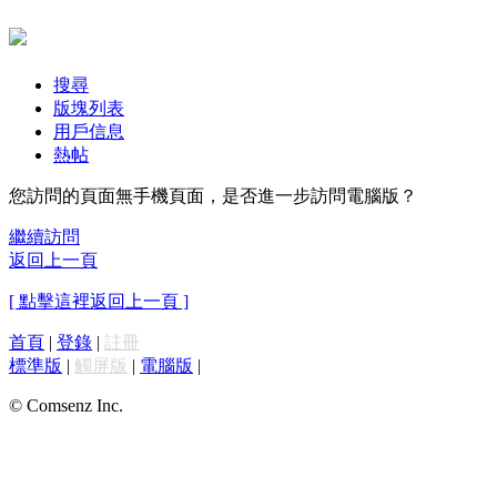
搜尋
版塊列表
用戶信息
熱帖
您訪問的頁面無手機頁面，是否進一步訪問電腦版？
繼續訪問
返回上一頁
[ 點擊這裡返回上一頁 ]
首頁
|
登錄
|
註冊
標準版
|
觸屏版
|
電腦版
|
© Comsenz Inc.