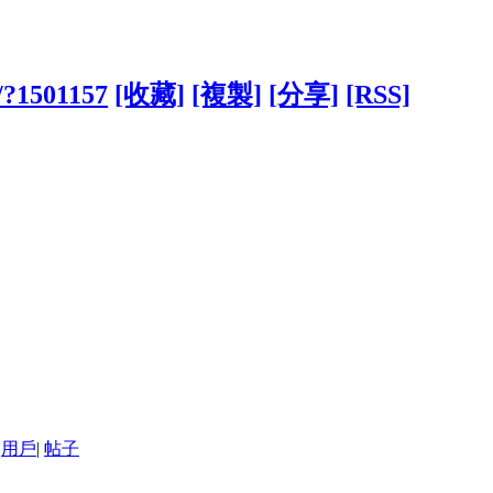
w/?1501157
[收藏]
[複製]
[分享]
[RSS]
用戶
|
帖子