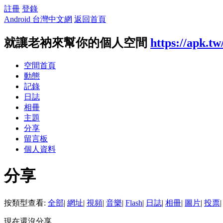
註冊
登錄
Android 台灣中文網
返回首頁
就讓老衲來幫你的個人空間
https://apk.t
空間首頁
動態
記錄
日誌
相冊
主題
分享
留言板
個人資料
分享
按類型查看:
全部
|
網址
|
視頻
|
音樂
|
Flash
|
日誌
|
相冊
|
圖片
|
投票
|
現在還沒分享