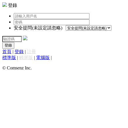
登錄
安全提問(未設定請忽略)
登錄
首頁
|
登錄
|
註冊
標準版
|
觸屏版
|
電腦版
|
© Comsenz Inc.