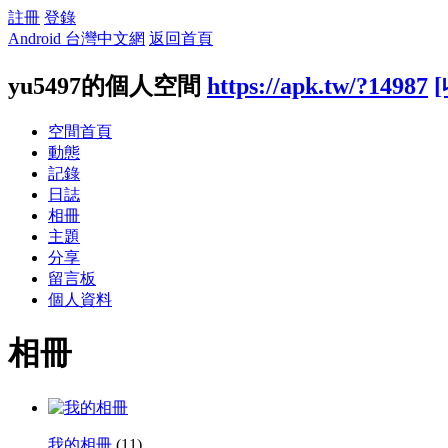
註冊
登錄
Android 台灣中文網
返回首頁
yu5497的個人空間
https://apk.tw/?14987
空間首頁
動態
記錄
日誌
相冊
主題
分享
留言板
個人資料
相冊
我的相冊
(11)