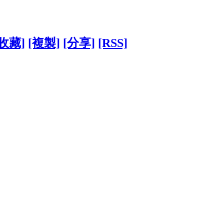
[收藏]
[複製]
[分享]
[RSS]