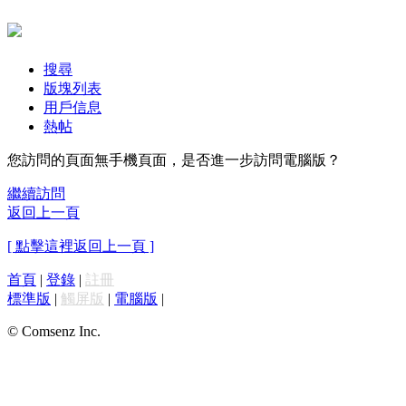
搜尋
版塊列表
用戶信息
熱帖
您訪問的頁面無手機頁面，是否進一步訪問電腦版？
繼續訪問
返回上一頁
[ 點擊這裡返回上一頁 ]
首頁
|
登錄
|
註冊
標準版
|
觸屏版
|
電腦版
|
© Comsenz Inc.