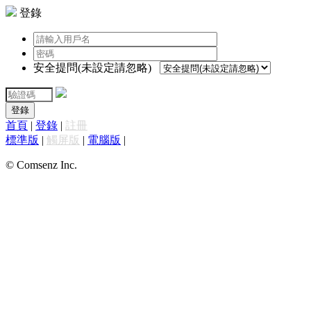
登錄
安全提問(未設定請忽略)
登錄
首頁
|
登錄
|
註冊
標準版
|
觸屏版
|
電腦版
|
© Comsenz Inc.