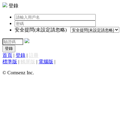
登錄
安全提問(未設定請忽略)
登錄
首頁
|
登錄
|
註冊
標準版
|
觸屏版
|
電腦版
|
© Comsenz Inc.