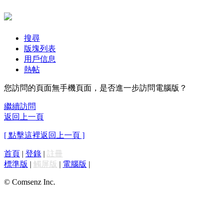
搜尋
版塊列表
用戶信息
熱帖
您訪問的頁面無手機頁面，是否進一步訪問電腦版？
繼續訪問
返回上一頁
[ 點擊這裡返回上一頁 ]
首頁
|
登錄
|
註冊
標準版
|
觸屏版
|
電腦版
|
© Comsenz Inc.