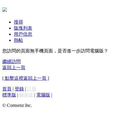
搜尋
版塊列表
用戶信息
熱帖
您訪問的頁面無手機頁面，是否進一步訪問電腦版？
繼續訪問
返回上一頁
[ 點擊這裡返回上一頁 ]
首頁
|
登錄
|
註冊
標準版
|
觸屏版
|
電腦版
|
© Comsenz Inc.