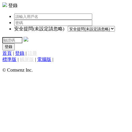
登錄
安全提問(未設定請忽略)
登錄
首頁
|
登錄
|
註冊
標準版
|
觸屏版
|
電腦版
|
© Comsenz Inc.