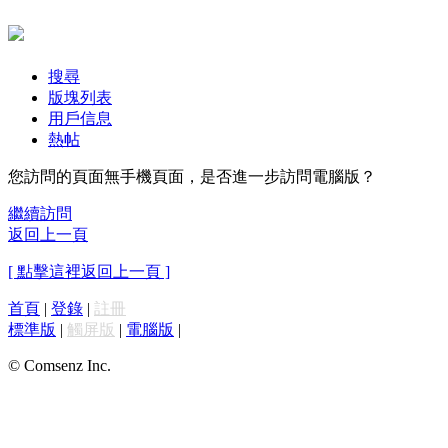
搜尋
版塊列表
用戶信息
熱帖
您訪問的頁面無手機頁面，是否進一步訪問電腦版？
繼續訪問
返回上一頁
[ 點擊這裡返回上一頁 ]
首頁
|
登錄
|
註冊
標準版
|
觸屏版
|
電腦版
|
© Comsenz Inc.